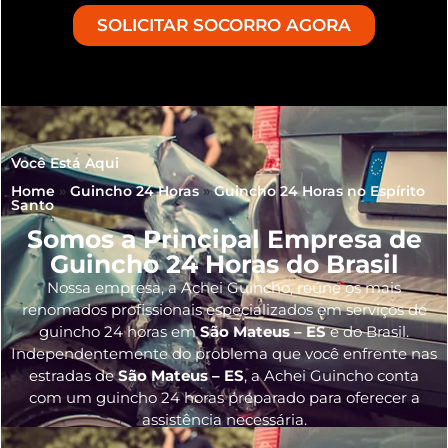
SOLICITAR SOCORRO AGORA
Você Está Aqui
Home
»
Guincho 24 Horas
»
Guincho 24 Horas no Espírito
Santo
Somos a Principal Empresa de
Guincho 24 Horas do Brasil
Nossa empresa, a
Achei Guincho
, reúne os mais
renomados profissionais especializados em serviços de
guincho 24 horas
em
São Mateus – ES
e do Brasil
.
Independentemente do problema que você enfrente nas
estradas de
São Mateus – ES
, a Achei Guincho conta
com um guincho 24 horas preparado para oferecer a
assistência necessária.