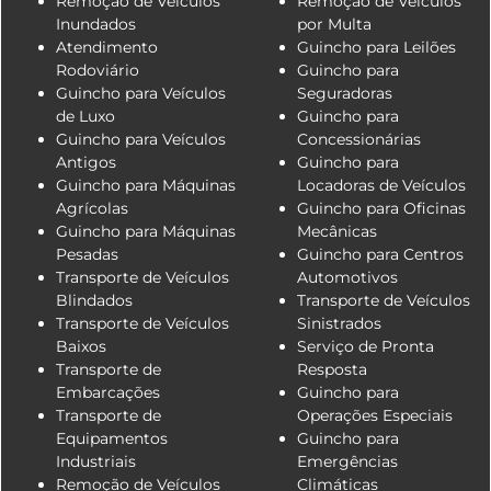
Remoção de Veículos
Remoção de Veículos
Inundados
por Multa
Atendimento
Guincho para Leilões
Rodoviário
Guincho para
Guincho para Veículos
Seguradoras
de Luxo
Guincho para
Guincho para Veículos
Concessionárias
Antigos
Guincho para
Guincho para Máquinas
Locadoras de Veículos
Agrícolas
Guincho para Oficinas
Guincho para Máquinas
Mecânicas
Pesadas
Guincho para Centros
Transporte de Veículos
Automotivos
Blindados
Transporte de Veículos
Transporte de Veículos
Sinistrados
Baixos
Serviço de Pronta
Transporte de
Resposta
Embarcações
Guincho para
Transporte de
Operações Especiais
Equipamentos
Guincho para
Industriais
Emergências
Remoção de Veículos
Climáticas