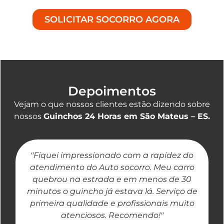
SOLICITAR SOCORRO AGORA
Depoimentos
Vejam o que nossos clientes estão dizendo sobre
nossos
Guinchos 24 Horas em São Mateus – ES.
"Fiquei impressionado com a rapidez do
"
atendimento do Auto socorro. Meu carro
quebrou na estrada e em menos de 30
a
minutos o guincho já estava lá. Serviço de
primeira qualidade e profissionais muito
atenciosos. Recomendo!"