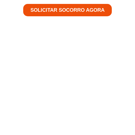
SOLICITAR SOCORRO AGORA
spírito Santo
pal Empresa de Guincho 24 
úne os mais renomados profissionais especializad
ndentemente do problema que você enfrente nas 