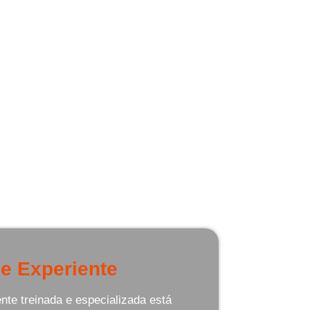
istência necessária.
cho 24 Horas em
 serviços de guincho 24 horas:
e Experiente
te treinada e especializada está