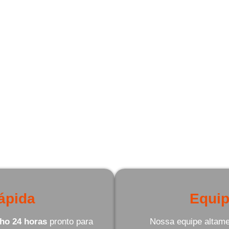
m guincho 24 horas preparado para oferecer a ass
er Nosso Serviço de Guin
Ecoporanga - ES?
uais somos a melhor escolha quando se trata de
ápida
Equip
ho 24 horas
pronto para
Nossa equipe altamen