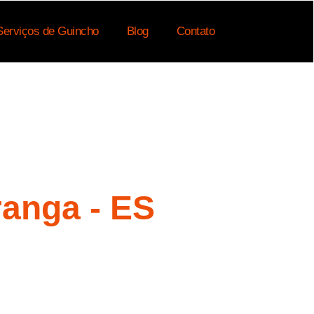
Serviços de Guincho
Blog
Contato
anga - ES
a fornecer um serviço rápido e confiável.
você receba a assistência de que precisa,
qui para ajudar.