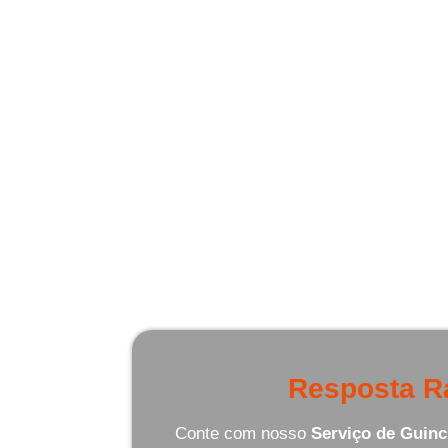
Guincho conta com u
Por que Escolh
Existem várias razões pelas q
Resposta R
Conte com nosso
Serviço de Guinc