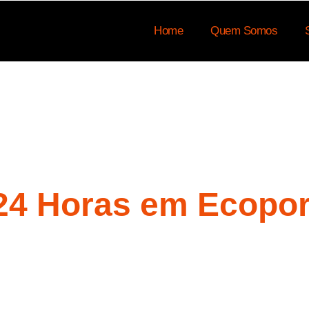
Home
Quem Somos
24 Horas em Ecopor
4 horas em Ecoporanga – ES
, pode contar conosco par
es de emergência em
Ecoporanga – ES
, garantindo que 
. Se você busca
Guincho 24 Horas
na região, estamos a