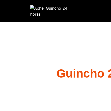
Guincho 
Quando você precisa de um
Guincho 2
Estamos aqui para ajudá-lo em situaçõ
quando precisa