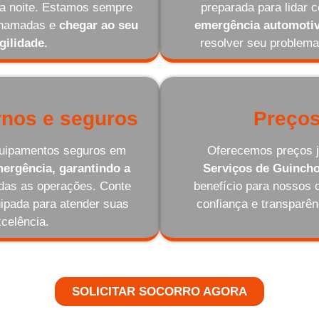
 da noite. Estamos sempre
preparada para lidar 
 chamadas e
chegar ao seu
emergência automotiv
gilidade.
resolver seu problema
nos e seguros
Preços
equipamentos seguros em
Oferecemos preços j
ergência, garantindo a
Serviços de Guinch
odas as operações. Conte
benefício para nossos 
ipada para atender suas
confiança e transparê
celência.
SOLICITAR SOCORRO AGORA