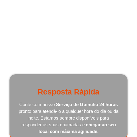
Por que Escolher Nosso Serviço
de Guincho 24 Horas em Vila
Valério - ES?
Existem várias razões pelas quais somos a melhor
escolha quando se trata de serviços de guincho 24 horas:
Resposta Rápida
Conte com nosso
Serviço de Guincho 24 horas
pronto para atendê-lo a qualquer hora do dia ou da
noite. Estamos sempre disponíveis para
responder às suas chamadas e
chegar ao seu
local com máxima agilidade.