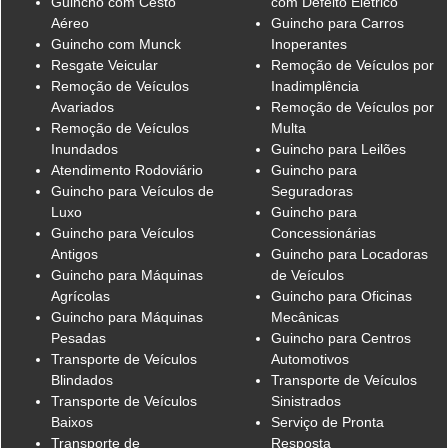
Guincho com Cesto
com Defeito Elétrico
Aéreo
Guincho para Carros
Guincho com Munck
Inoperantes
Resgate Veicular
Remoção de Veículos por
Remoção de Veículos
Inadimplência
Avariados
Remoção de Veículos por
Remoção de Veículos
Multa
Inundados
Guincho para Leilões
Atendimento Rodoviário
Guincho para
Guincho para Veículos de
Seguradoras
Luxo
Guincho para
Guincho para Veículos
Concessionárias
Antigos
Guincho para Locadoras
Guincho para Máquinas
de Veículos
Agrícolas
Guincho para Oficinas
Guincho para Máquinas
Mecânicas
Pesadas
Guincho para Centros
Transporte de Veículos
Automotivos
Blindados
Transporte de Veículos
Transporte de Veículos
Sinistrados
Baixos
Serviço de Pronta
Transporte de
Resposta