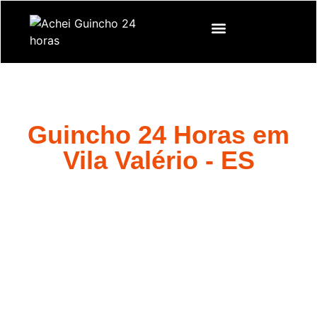
Guincho 24 Horas em
Vila Valério - ES
Quando você precisa de um
Guincho 24 horas em Vila Valério
– ES
, pode contar conosco para fornecer um serviço rápido e
confiável.
Estamos aqui para ajudá-lo em situações de emergência em
Vila
Valério – ES
, garantindo que você receba a assistência de que
precisa, quando precisa. Se você busca
Guincho 24 Horas
na
região, estamos aqui para ajudar.