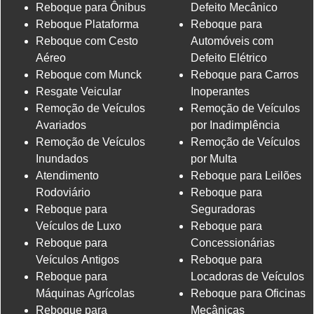
Reboque para Ônibus
Defeito Mecânico
Reboque Plataforma
Reboque para
Reboque com Cesto
Automóveis com
Aéreo
Defeito Elétrico
Reboque com Munck
Reboque para Carros
Resgate Veicular
Inoperantes
Remoção de Veículos
Remoção de Veículos
Avariados
por Inadimplência
Remoção de Veículos
Remoção de Veículos
Inundados
por Multa
Atendimento
Reboque para Leilões
Rodoviário
Reboque para
Reboque para
Seguradoras
Veículos de Luxo
Reboque para
Reboque para
Concessionárias
Veículos Antigos
Reboque para
Reboque para
Locadoras de Veículos
Máquinas Agrícolas
Reboque para Oficinas
Reboque para
Mecânicas