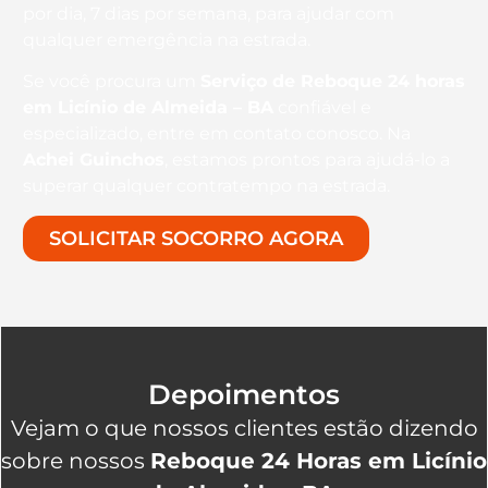
por dia, 7 dias por semana, para ajudar com
qualquer emergência na estrada.
Se você procura um
Serviço de Reboque 24 horas
em Licínio de Almeida – BA
confiável e
especializado, entre em contato conosco. Na
Achei Guinchos
, estamos prontos para ajudá-lo a
superar qualquer contratempo na estrada.
SOLICITAR SOCORRO AGORA
Depoimentos
Vejam o que nossos clientes estão dizendo
sobre nossos
Reboque 24 Horas em Licínio