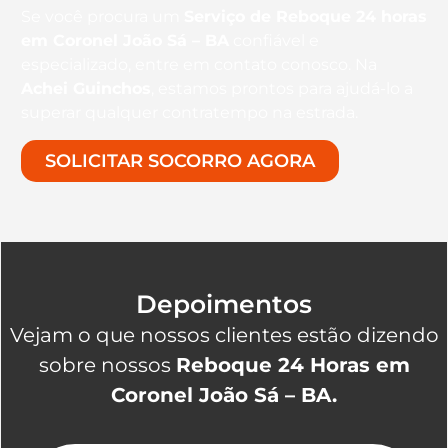
Se você procura um
Serviço de Reboque 24 horas
em Coronel João Sá – BA
confiável e
especializado, entre em contato conosco. Na
Achei Guinchos
, estamos prontos para ajudá-lo a
superar qualquer contratempo na estrada.
SOLICITAR SOCORRO AGORA
Depoimentos
Vejam o que nossos clientes estão dizendo
sobre nossos
Reboque 24 Horas em
Coronel João Sá – BA.