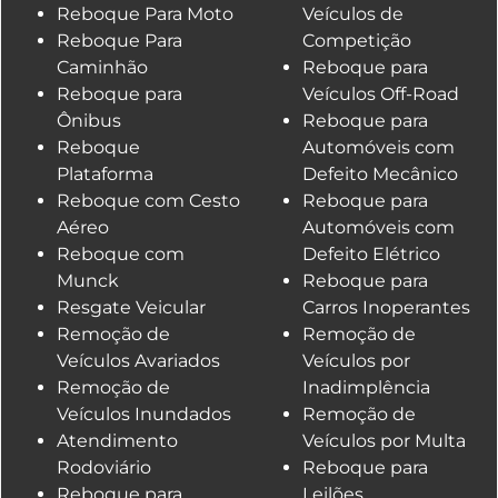
Reboque Para Moto
Veículos de
Reboque Para
Competição
Caminhão
Reboque para
Reboque para
Veículos Off-Road
Ônibus
Reboque para
Reboque
Automóveis com
Plataforma
Defeito Mecânico
Reboque com Cesto
Reboque para
Aéreo
Automóveis com
Reboque com
Defeito Elétrico
Munck
Reboque para
Resgate Veicular
Carros Inoperantes
Remoção de
Remoção de
Veículos Avariados
Veículos por
Remoção de
Inadimplência
Veículos Inundados
Remoção de
Atendimento
Veículos por Multa
Rodoviário
Reboque para
Reboque para
Leilões