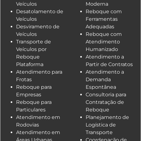
Veículos
Moderna
Desatolamento de
Reboque com
Veículos
Ferramentas
Desviramento de
Adequadas
Veículos
Reboque com
Transporte de
Atendimento
Veículos por
Humanizado
Reboque
Atendimento a
Plataforma
Partir de Contratos
Atendimento para
Atendimento a
Frotas
Demanda
Reboque para
Espontânea
Empresas
Consultoria para
Reboque para
Contratação de
Particulares
Reboque
Atendimento em
Planejamento de
Rodovias
Logística de
Atendimento em
Transporte
Áreas Urbanas
Coordenação de