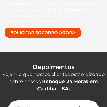
em Caatiba – BA
confiável e especializado, entre
em contato conosco. Na
Achei Guinchos
, estamos
prontos para ajudá-lo a superar qualquer
contratempo na estrada.
SOLICITAR SOCORRO AGORA
Depoimentos
Vejam o que nossos clientes estão dizendo
sobre nossos
Reboque 24 Horas em
Caatiba – BA.