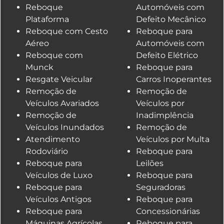
Reboque
Automóveis com
Plataforma
Defeito Mecânico
Reboque com Cesto
Reboque para
Aéreo
Automóveis com
Reboque com
Defeito Elétrico
Munck
Reboque para
Resgate Veicular
Carros Inoperantes
Remoção de
Remoção de
Veículos Avariados
Veículos por
Remoção de
Inadimplência
Veículos Inundados
Remoção de
Atendimento
Veículos por Multa
Rodoviário
Reboque para
Reboque para
Leilões
Veículos de Luxo
Reboque para
Reboque para
Seguradoras
Veículos Antigos
Reboque para
Reboque para
Concessionárias
Máquinas Agrícolas
Reboque para