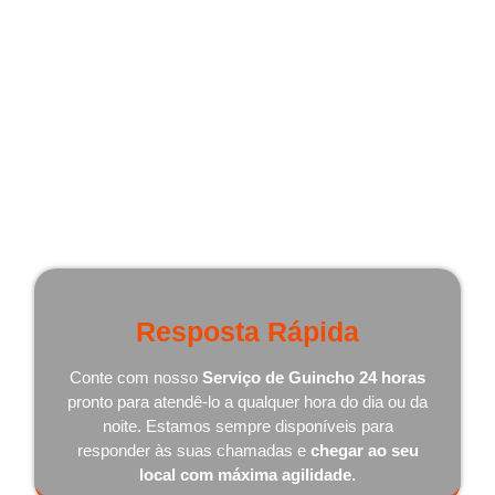
Por que Escolher Nosso Serviço
de Guincho 24 Horas em Benedito
Novo - SC?
Existem várias razões pelas quais somos a melhor
escolha quando se trata de serviços de guincho 24 horas:
Resposta Rápida
Conte com nosso
Serviço de Guincho 24 horas
pronto para atendê-lo a qualquer hora do dia ou da
noite. Estamos sempre disponíveis para
responder às suas chamadas e
chegar ao seu
local com máxima agilidade.