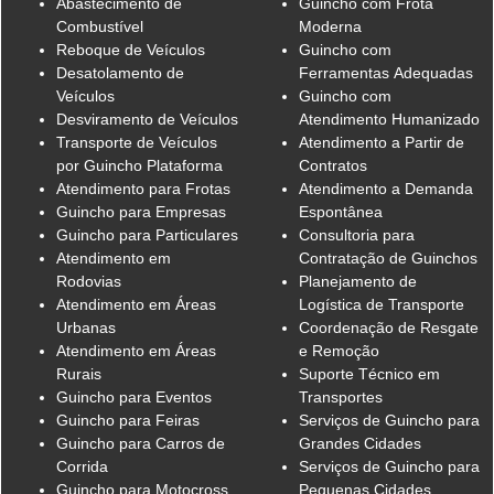
Abastecimento de
Guincho com Frota
Combustível
Moderna
Reboque de Veículos
Guincho com
Desatolamento de
Ferramentas Adequadas
Veículos
Guincho com
Desviramento de Veículos
Atendimento Humanizado
Transporte de Veículos
Atendimento a Partir de
por Guincho Plataforma
Contratos
Atendimento para Frotas
Atendimento a Demanda
Guincho para Empresas
Espontânea
Guincho para Particulares
Consultoria para
Atendimento em
Contratação de Guinchos
Rodovias
Planejamento de
Atendimento em Áreas
Logística de Transporte
Urbanas
Coordenação de Resgate
Atendimento em Áreas
e Remoção
Rurais
Suporte Técnico em
Guincho para Eventos
Transportes
Guincho para Feiras
Serviços de Guincho para
Guincho para Carros de
Grandes Cidades
Corrida
Serviços de Guincho para
Guincho para Motocross
Pequenas Cidades