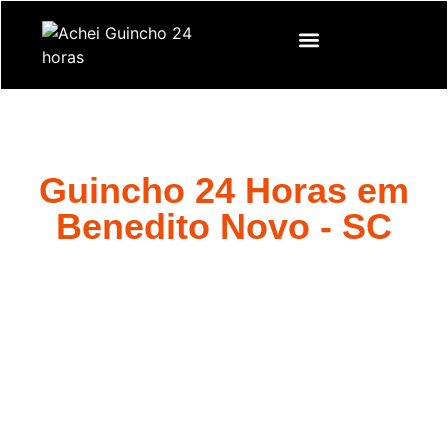
Guincho 24 Horas em
Benedito Novo - SC
Quando você precisa de um
Guincho 24 horas em Benedito
Novo – SC
, pode contar conosco para fornecer um serviço
rápido e confiável.
Estamos aqui para ajudá-lo em situações de emergência em
Benedito Novo – SC
, garantindo que você receba a assistência
de que precisa, quando precisa. Se você busca
Guincho 24
Horas
na região, estamos aqui para ajudar.