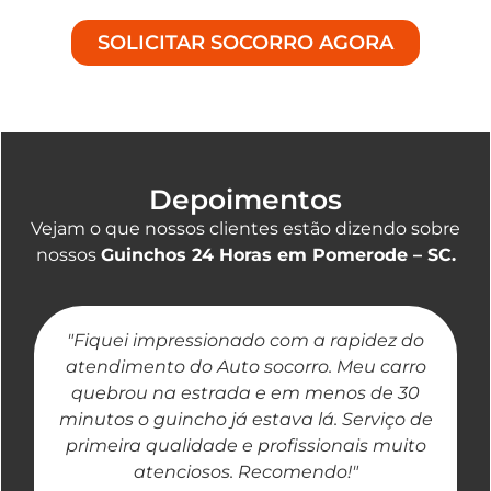
SOLICITAR SOCORRO AGORA
Depoimentos
Vejam o que nossos clientes estão dizendo sobre
nossos
Guinchos 24 Horas em Pomerode – SC.
"Fiquei impressionado com a rapidez do
"
atendimento do Auto socorro. Meu carro
quebrou na estrada e em menos de 30
a
minutos o guincho já estava lá. Serviço de
primeira qualidade e profissionais muito
atenciosos. Recomendo!"