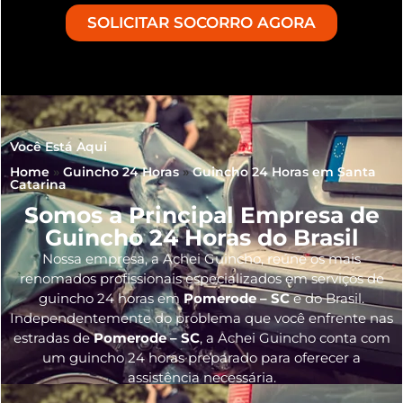
SOLICITAR SOCORRO AGORA
Você Está Aqui
Home
»
Guincho 24 Horas
»
Guincho 24 Horas em Santa
Catarina
Somos a Principal Empresa de
Guincho 24 Horas do Brasil
Nossa empresa, a
Achei Guincho
, reúne os mais
renomados profissionais especializados em serviços de
guincho 24 horas
em
Pomerode – SC
e do Brasil
.
Independentemente do problema que você enfrente nas
estradas de
Pomerode – SC
, a Achei Guincho conta com
um guincho 24 horas preparado para oferecer a
assistência necessária.