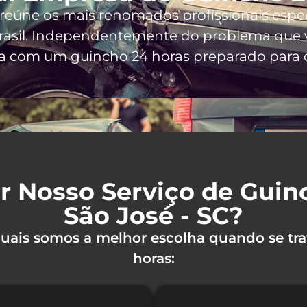
, reúne os mais renomados profissionais espe
asil
. Independentemente do problema que v
a com um guincho 24 horas preparado para of
r Nosso Serviço de Gui
São José - SC?
 quais somos a melhor escolha quando se tra
horas: