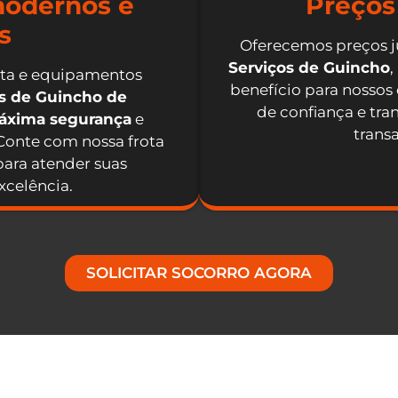
odernos e
Preços
s
Oferecemos preços j
Serviços de Guincho
,
nta e equipamentos
benefício para nossos
os de Guincho de
de confiança e tra
máxima segurança
e
trans
 Conte com nossa frota
ara atender suas
celência.
SOLICITAR SOCORRO AGORA