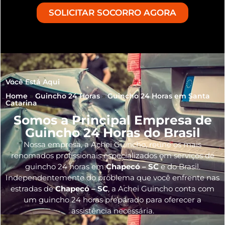
SOLICITAR SOCORRO AGORA
Você Está Aqui
Home
»
Guincho 24 Horas
»
Guincho 24 Horas em Santa
Catarina
Somos a Principal Empresa de
Guincho 24 Horas do Brasil
Nossa empresa, a
Achei Guincho
, reúne os mais
renomados profissionais especializados em serviços de
guincho 24 horas
em
Chapecó – SC
e do Brasil
.
Independentemente do problema que você enfrente nas
estradas de
Chapecó – SC
, a Achei Guincho conta com
um guincho 24 horas preparado para oferecer a
assistência necessária.