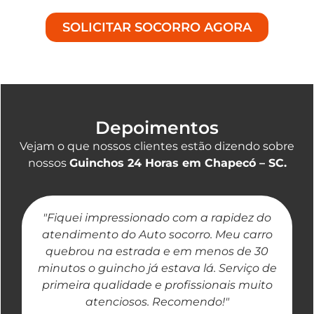
SOLICITAR SOCORRO AGORA
Depoimentos
Vejam o que nossos clientes estão dizendo sobre
nossos
Guinchos 24 Horas em Chapecó – SC.
"Fiquei impressionado com a rapidez do
"
atendimento do Auto socorro. Meu carro
quebrou na estrada e em menos de 30
a
minutos o guincho já estava lá. Serviço de
primeira qualidade e profissionais muito
atenciosos. Recomendo!"