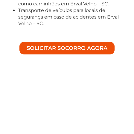
como caminhões em Erval Velho – SC.
Transporte de veículos para locais de
segurança em caso de acidentes em Erval
Velho – SC.
SOLICITAR SOCORRO AGORA
Soluções Especializadas em
Auto Socorro
Bem-vindo à Achei Guinchos, especialistas em
fornecer assistência de alta qualidade para
situações de emergência nas estradas de
Erval
Velho – SC
, incluindo
Guincho 24 horas
e outros