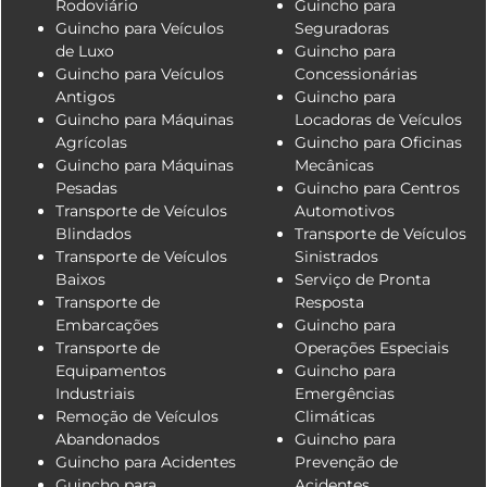
Rodoviário
Guincho para
Guincho para Veículos
Seguradoras
de Luxo
Guincho para
Guincho para Veículos
Concessionárias
Antigos
Guincho para
Guincho para Máquinas
Locadoras de Veículos
Agrícolas
Guincho para Oficinas
Guincho para Máquinas
Mecânicas
Pesadas
Guincho para Centros
Transporte de Veículos
Automotivos
Blindados
Transporte de Veículos
Transporte de Veículos
Sinistrados
Baixos
Serviço de Pronta
Transporte de
Resposta
Embarcações
Guincho para
Transporte de
Operações Especiais
Equipamentos
Guincho para
Industriais
Emergências
Remoção de Veículos
Climáticas
Abandonados
Guincho para
Guincho para Acidentes
Prevenção de
Guincho para
Acidentes