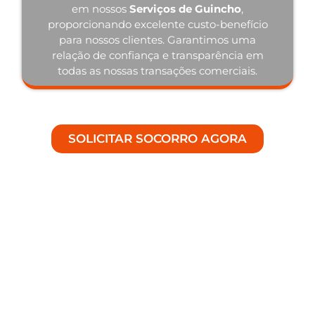
em nossos
Serviços de Guincho
,
proporcionando excelente custo-benefício
para nossos clientes. Garantimos uma
relação de confiança e transparência em
todas as nossas transações comerciais.
SOLICITAR SOCORRO AGORA
Nosso Diferencial em Serviços
de Guincho 24 Horas em Erval
Velho - SC.