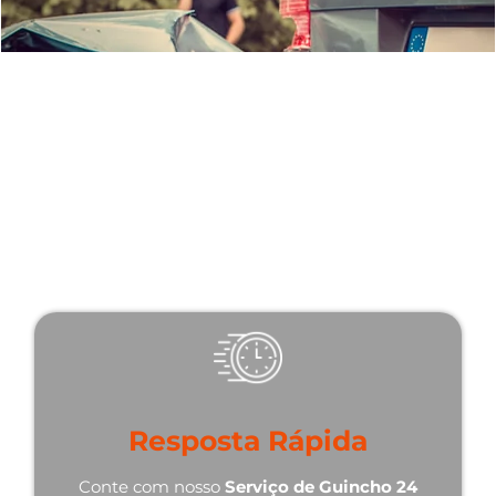
Por que Escolher Nosso
Serviço de Guincho 24 Horas
em Erval Velho - SC?
Existem várias razões pelas quais somos a melhor
escolha quando se trata de serviços de guincho 24
horas:
Resposta Rápida
Conte com nosso
Serviço de Guincho 24