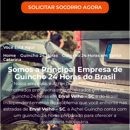
SOLICITAR SOCORRO AGORA
Você Está Aqui
Home
»
Guincho 24 Horas
»
Guincho 24 Horas em Santa
Catarina
Somos a Principal Empresa de
Guincho 24 Horas do Brasil
Nossa empresa, a
Achei Guincho
, reúne os mais
renomados profissionais especializados em serviços de
guincho 24 horas
em
Erval Velho – SC
e do Brasil
.
Independentemente do problema que você enfrente nas
estradas de
Erval Velho – SC
, a Achei Guincho conta com
um guincho 24 horas preparado para oferecer a
assistência necessária.