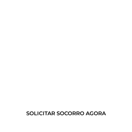
descarregada, podemos fornecer assistência
rápida para que você possa voltar à estrada o
mais rápido possível.
Conte conosco para fornecer
soluções de guincho 24 horas
confiáveis e eficientes.
SOLICITAR SOCORRO AGORA