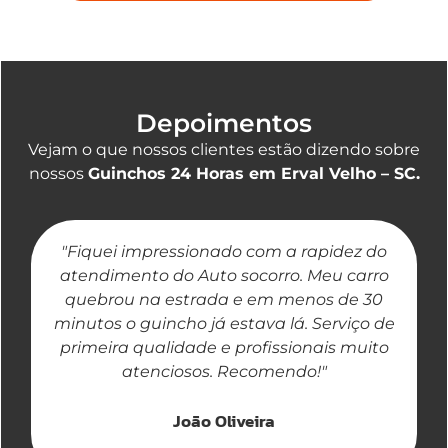
Depoimentos
Vejam o que nossos clientes estão dizendo sobre
nossos
Guinchos 24 Horas em Erval Velho – SC.
"Fiquei impressionado com a rapidez do
"
atendimento do Auto socorro. Meu carro
quebrou na estrada e em menos de 30
a
minutos o guincho já estava lá. Serviço de
primeira qualidade e profissionais muito
atenciosos. Recomendo!"
João Oliveira